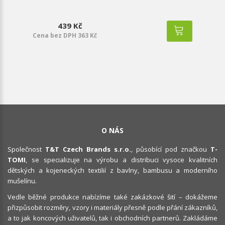
439 Kč
Cena bez DPH 363 Kč
O NÁS
Společnost
T&T Czech Brands s.r.o.
, působící pod značkou
T-
TOMI
, se specializuje na výrobu a distribuci vysoce kvalitních
dětských a kojeneckých textilií z bavlny, bambusu a moderního
mušelínu.
Vedle běžné produkce nabízíme také zakázkové šití – dokážeme
přizpůsobit rozměry, vzory i materiály přesně podle přání zákazníků,
a to jak koncových uživatelů, tak i obchodních partnerů. Zakládáme