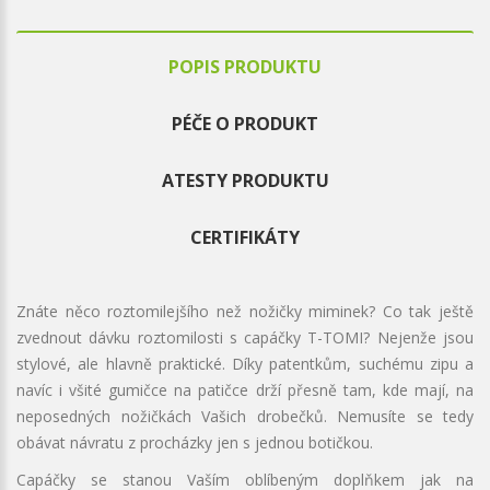
POPIS PRODUKTU
PÉČE O PRODUKT
ATESTY PRODUKTU
CERTIFIKÁTY
Znáte něco roztomilejšího než nožičky miminek? Co tak ještě
zvednout dávku roztomilosti s capáčky T-TOMI? Nejenže jsou
stylové, ale hlavně praktické. Díky patentkům, suchému zipu a
navíc i všité gumičce na patičce drží přesně tam, kde mají, na
neposedných nožičkách Vašich drobečků. Nemusíte se tedy
obávat návratu z procházky jen s jednou botičkou.
Capáčky se stanou Vaším oblíbeným doplňkem jak na