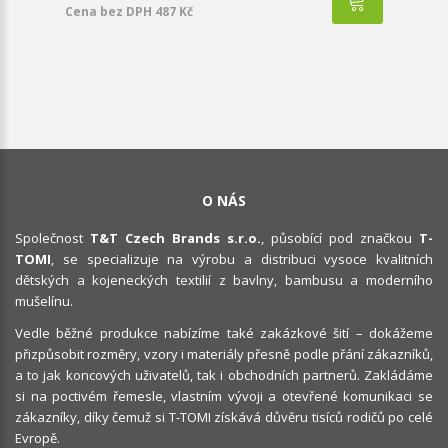
Cena bez DPH 487 Kč
O NÁS
Společnost
T&T Czech Brands s.r.o.
, působící pod značkou
T-
TOMI
, se specializuje na výrobu a distribuci vysoce kvalitních
dětských a kojeneckých textilií z bavlny, bambusu a moderního
mušelínu.
Vedle běžné produkce nabízíme také zakázkové šití – dokážeme
přizpůsobit rozměry, vzory i materiály přesně podle přání zákazníků,
a to jak koncových uživatelů, tak i obchodních partnerů. Zakládáme
si na poctivém řemesle, vlastním vývoji a otevřené komunikaci se
zákazníky, díky čemuž si T-TOMI získává důvěru tisíců rodičů po celé
Evropě.