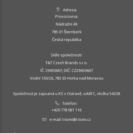
Adresa:
Provozovna:
Nádražní 49
785 01 Šternberk
Česká republika
Sídlo společnosti:
T&T Czech Brands s.r.o.
IČ: 29450667, DIČ: CZ29450667
Vodní 130/26, 783 35 Horka nad Moravou
Společnost je zapsaná u KS v Ostravě, oddíl C, vložka 54238
Telefon:
+420 778 081 116
e-mail:
t-tomi@t-tomi.cz