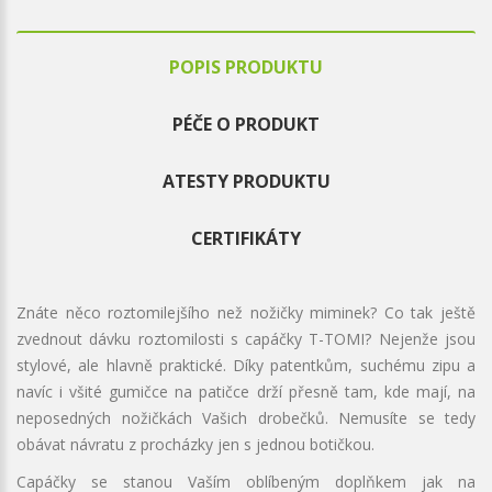
POPIS PRODUKTU
PÉČE O PRODUKT
ATESTY PRODUKTU
CERTIFIKÁTY
Znáte něco roztomilejšího než nožičky miminek? Co tak ještě
zvednout dávku roztomilosti s capáčky T-TOMI? Nejenže jsou
stylové, ale hlavně praktické. Díky patentkům, suchému zipu a
navíc i všité gumičce na patičce drží přesně tam, kde mají, na
neposedných nožičkách Vašich drobečků. Nemusíte se tedy
obávat návratu z procházky jen s jednou botičkou.
Capáčky se stanou Vaším oblíbeným doplňkem jak na