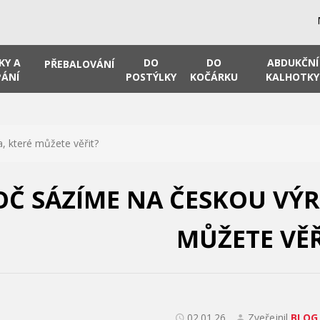
KY A
DO
DO
ABDUKČNÍ
PŘEBALOVÁNÍ
ÁNÍ
POSTÝLKY
KOČÁRKU
KALHOTKY
a, které můžete věřit?
OČ SÁZÍME NA ČESKOU VÝR
MŮŽETE VĚŘ
02.01.26
Zveřejnil
BLOG