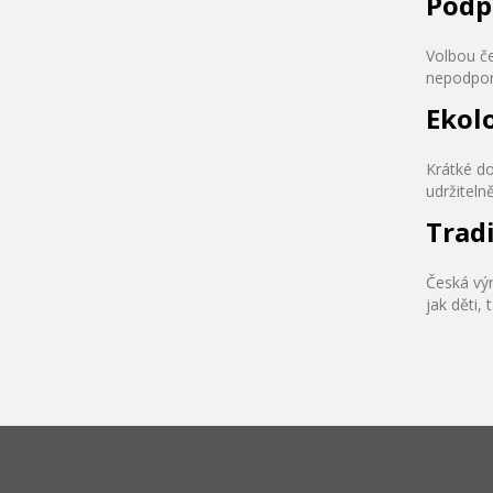
Podp
Volbou č
nepodporu
Ekol
Krátké do
udržiteln
Trad
Česká vý
jak děti,