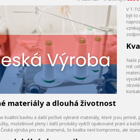
V T-TO
být to
napros
vznikaj
zodpo
Kva
Naše p
mít ce
materi
vysoké
obzvlá
kontak
né materiály a dlouhá životnost
 kvalitní bavlnu a další pečlivě vybrané materiály, které jsou jemné
ušky, mušelínové pleny i další produkty vydrží opakované praní a každo
Česká výroba pro nás znamená, že kvalita není kompromis, ale stand