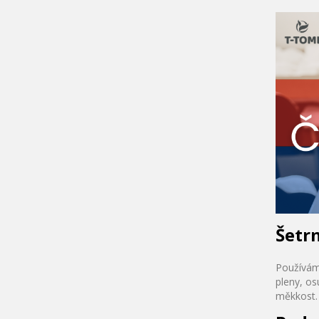
Šetr
Používáme
pleny, os
měkkost. 