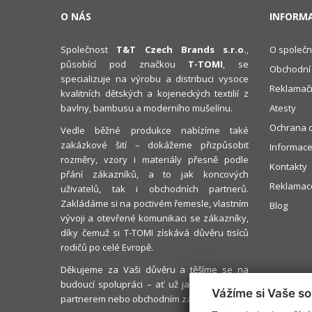
O NÁS
INFORM
Společnost
T&T Czech Brands s.r.o.
,
O společn
působící pod značkou
T-TOMI
, se
Obchodní
specializuje na výrobu a distribuci vysoce
Reklamačn
kvalitních dětských a kojeneckých textilií z
bavlny, bambusu a moderního mušelínu.
Atesty
Ochrana o
Vedle běžné produkce nabízíme také
zakázkové šití – dokážeme přizpůsobit
Informace
rozměry, vzory i materiály přesně podle
Kontakty
přání zákazníků, a to jak koncových
Reklamace
uživatelů, tak i obchodních partnerů.
Zakládáme si na poctivém řemesle, vlastním
Blog
vývoji a otevřené komunikaci se zákazníky,
díky čemuž si T-TOMI získává důvěru tisíců
rodičů po celé Evropě.
Děkujeme za Vaši důvěru a těšíme se na
budoucí spolupráci – ať už jako s rodičem,
Vážíme si Vaše s
partnerem nebo obchodním zákazníkem.