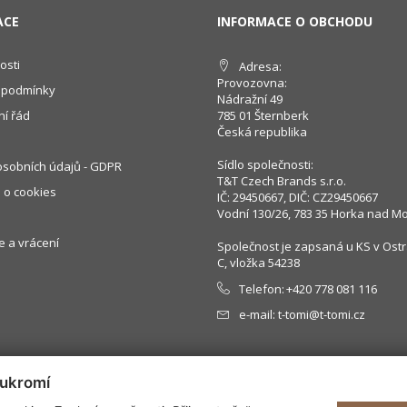
ACE
INFORMACE O OBCHODU
osti
Adresa:
Provozovna:
 podmínky
Nádražní 49
í řád
785 01 Šternberk
Česká republika
Sídlo společnosti:
sobních údajů - GDPR
T&T Czech Brands s.r.o.
 o cookies
IČ: 29450667, DIČ: CZ29450667
Vodní 130/26, 783 35 Horka nad M
 a vrácení
Společnost je zapsaná u KS v Ostr
C, vložka 54238
Telefon:
+420 778 081 116
e-mail:
t-tomi@t-tomi.cz
oukromí