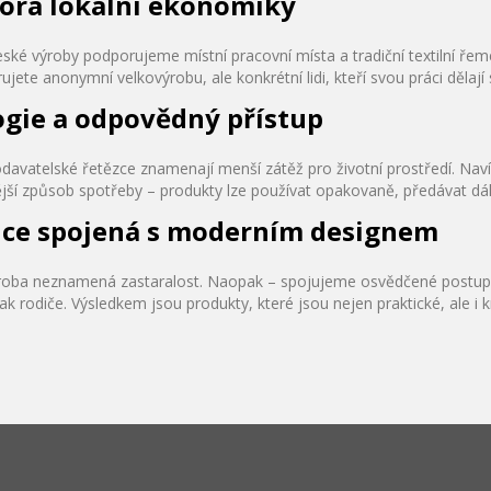
ora lokální ekonomiky
eské výroby podporujeme místní pracovní místa a tradiční textilní 
jete anonymní velkovýrobu, ale konkrétní lidi, kteří svou práci dělají 
ogie a odpovědný přístup
davatelské řetězce znamenají menší zátěž pro životní prostředí. Nav
ější způsob spotřeby – produkty lze používat opakovaně, předávat dá
ice spojená s moderním designem
roba neznamená zastaralost. Naopak – spojujeme osvědčené postupy 
 tak rodiče. Výsledkem jsou produkty, které jsou nejen praktické, ale i 