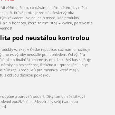
MI věříme, že to, co dáváme našim dětem, by mělo
 nejlepší. Právě proto je pro nás česká výroba
tým základem. Nejde jen o místo, kde produkty
í, ale o hodnoty, které za nimi stojí – kvalitu, poctivost a
vědnost.
lita pod neustálou kontrolou
rodukty vznikají v České republice, což nám umožňuje
lý proces výroby neustále pod dohledem. Od výběru
álů až po finální šití máme jistotu, že každý kus splňuje
 nároky na bezpečnost, funkčnost i zpracování. To je
šť důležité u produktů pro miminka, která mají v
tu s citlivou dětskou pokožkou.
, prodyšné a zároveň odolné. Díky tomu naše látkové
denní používání, aniž by ztratily svůj tvar nebo
ard.