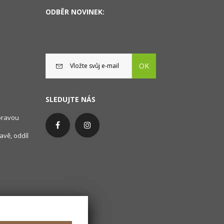
ODBĚR NOVINEK:
OK
SLEDUJTE NÁS
oravou
avě, oddíl