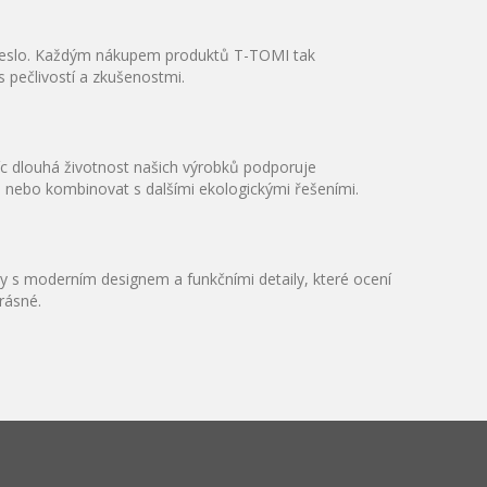
řemeslo. Každým nákupem produktů T-TOMI tak
s pečlivostí a zkušenostmi.
íc dlouhá životnost našich výrobků podporuje
l nebo kombinovat s dalšími ekologickými řešeními.
s moderním designem a funkčními detaily, které ocení
krásné.