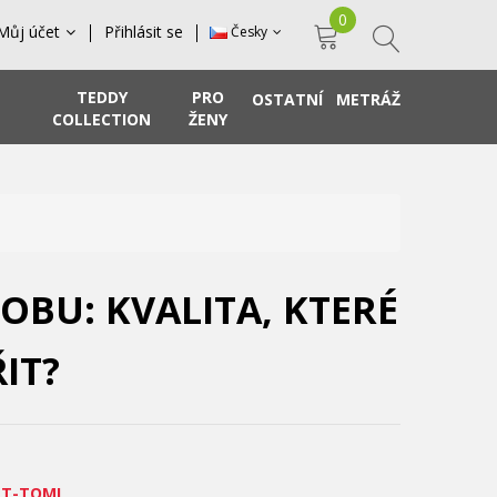
0
Můj účet
Přihlásit se
Česky
TEDDY
PRO
OSTATNÍ
METRÁŽ
COLLECTION
ŽENY
OBU: KVALITA, KTERÉ
IT?
 T-TOMI