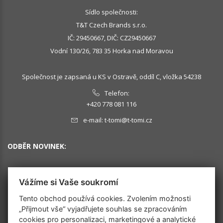
Sídlo společnosti:
T&T Czech Brands s.r.o.
IČ: 29450667, DIČ: CZ29450667
Vodní 130/26, 783 35 Horka nad Moravou
Společnost je zapsaná u KS v Ostravě, oddíl C, vložka 54238
Telefon:
+420 778 081 116
e-mail:
t-tomi@t-tomi.cz
ODBĚR NOVINEK:
Vážíme si Vaše soukromí
OK
Tento obchod používá cookies. Zvolením možnosti
„Přijmout vše“ vyjadřujete souhlas se zpracováním
cookies pro personalizaci, marketingové a analytické