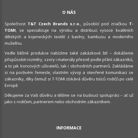
O NÁS
Společnost
T&T Czech Brands s.r.o.
, působící pod značkou
T-
TOMI
, se specializuje na výrobu a distribuci vysoce kvalitních
dětských a kojeneckých textilií z bavlny, bambusu a moderního
mušelínu.
Vedle běžné produkce nabízíme také zakázkové šití – dokážeme
přizpůsobit rozměry, vzory i materiály přesně podle přání zákazníků,
a to jak koncových uživatelů, tak i obchodních partnerů. Zakládáme
si na poctivém řemesle, vlastním vývoji a otevřené komunikaci se
zákazníky, díky čemuž si T-TOMI získává důvěru tisíců rodičů po celé
Evropě.
Děkujeme za Vaši důvěru a těšíme se na budoucí spolupráci – ať už
jako s rodičem, partnerem nebo obchodním zákazníkem.
INFORMACE