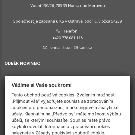
Vodní 130/26, 783 35 Horka nad Moravou
Společnost je zapsaná u KS v Ostravě, oddíl C, vložka 54238
Telefon:
+420 778 081 116
e-mail:
t-tomi@t-tomi.cz
ODBĚR NOVINEK:
Vážíme si Vaše soukromí
OK
Tento obchod používá cookies. Zvolením možnosti
„Přijmout vše“ vyjadřujete souhlas se zpracováním
cookies pro personalizaci, marketingové a analytické
SLEDUJTE NÁS
účely. Klepnutím na „Předvolby“ máte možnost výběru
účelů, se kterými souhlasíte. Souhlas máte právo
kdykoli odvolat. Informace o zpracování cookies
naleznete v
Zásady používání souborů cookie
.