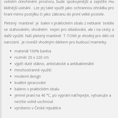
volném otevřeném prostoru, bude spokojenější a zajistíte mu
klidnější usínání. Lze jej také využít jako ochrannou ohrádku pro
hraní mimo postýlku či jako zábranu do první velké postele.
Pletený mantinel je balen v praktickém obalu z netkané textilie
se stahováním, vhodném nejen pro skladování, ale i na cesty a
další využití. Náš pletený mantinel T-TOMI je vhodný pro děti od
narození. Je rovněž vhodným dárkem pro budoucí maminky.
materiál 100% bavlna
rozměr 20 x 220 cm
výplň duté vlákno, antistatické a antibakteriální
mnohostranné využití
moderní design
kvalitní zpracování
baleno v praktickém obalu
jemné praní na 40 °C, po vyprání natřepejte, vytvarujte a
nechte volně uschnout
vyrobeno v České republice