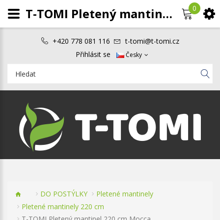
0
T-TOMI Pletený mantinel 220 cm Mocca
+420 778 081 116
t-tomi@t-tomi.cz
Přihlásit se
Česky
DO POSTÝLKY
Pletené mantinely
Pletené mantinely 220 cm
T-TOMI Pletený mantinel 220 cm Mocca