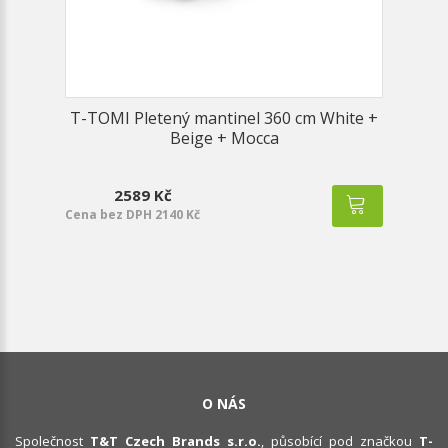
T-TOMI Pletený mantinel 360 cm White +
Beige + Mocca
2589 Kč
Cena bez DPH 2140 Kč
O NÁS
Společnost
T&T Czech Brands s.r.o.
, působící pod značkou
T-