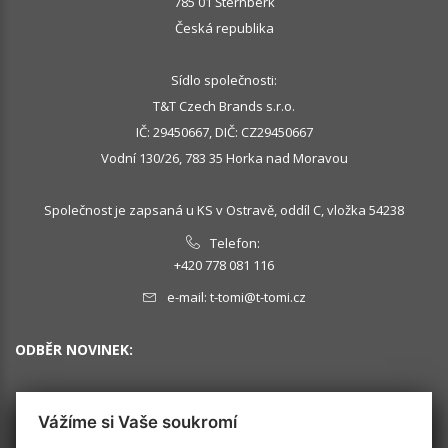
785 01 Šternberk
Česká republika
Sídlo společnosti:
T&T Czech Brands s.r.o.
IČ: 29450667, DIČ: CZ29450667
Vodní 130/26, 783 35 Horka nad Moravou
Společnost je zapsaná u KS v Ostravě, oddíl C, vložka 54238
Telefon:
+420 778 081 116
e-mail:
t-tomi@t-tomi.cz
ODBĚR NOVINEK:
Vážíme si Vaše soukromí
OK