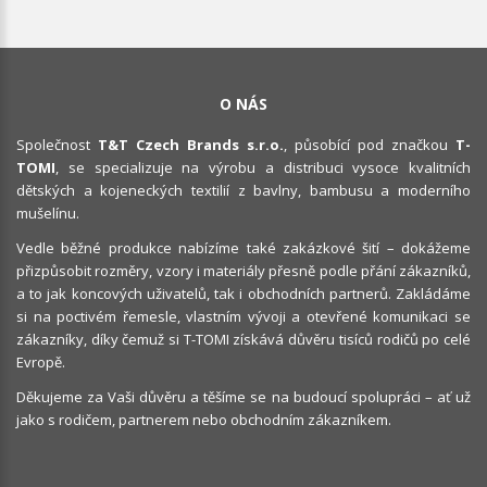
O NÁS
Společnost
T&T Czech Brands s.r.o.
, působící pod značkou
T-
TOMI
, se specializuje na výrobu a distribuci vysoce kvalitních
dětských a kojeneckých textilií z bavlny, bambusu a moderního
mušelínu.
Vedle běžné produkce nabízíme také zakázkové šití – dokážeme
přizpůsobit rozměry, vzory i materiály přesně podle přání zákazníků,
a to jak koncových uživatelů, tak i obchodních partnerů. Zakládáme
si na poctivém řemesle, vlastním vývoji a otevřené komunikaci se
zákazníky, díky čemuž si T-TOMI získává důvěru tisíců rodičů po celé
Evropě.
Děkujeme za Vaši důvěru a těšíme se na budoucí spolupráci – ať už
jako s rodičem, partnerem nebo obchodním zákazníkem.