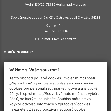
Vodní 130/26, 783 35 Horka nad Moravou
Společnost je zapsaná u KS v Ostravě, oddíl C, vložka 54238
Telefon:
+420 778 081 116
e-mail:
t-tomi@t-tomi.cz
ODBĚR NOVINEK:
Vážíme si Vaše soukromí
OK
Tento obchod používá cookies. Zvolením možnosti
„Přijmout vše“ vyjadřujete souhlas se zpracováním
cookies pro personalizaci, marketingové a analytické
SLEDUJTE NÁS
účely. Klepnutím na „Předvolby“ máte možnost výběru
účelů, se kterými souhlasíte. Souhlas máte právo
kdykoli odvolat. Informace o zpracování cookies
naleznete v
Zásady používání souborů cookie
.