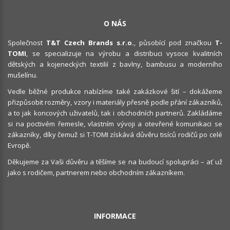
O NÁS
Společnost
T&T Czech Brands s.r.o.
, působící pod značkou
T-
TOMI
, se specializuje na výrobu a distribuci vysoce kvalitních
dětských a kojeneckých textilií z bavlny, bambusu a moderního
mušelínu.
Vedle běžné produkce nabízíme také zakázkové šití – dokážeme
přizpůsobit rozměry, vzory i materiály přesně podle přání zákazníků,
a to jak koncových uživatelů, tak i obchodních partnerů. Zakládáme
si na poctivém řemesle, vlastním vývoji a otevřené komunikaci se
zákazníky, díky čemuž si T-TOMI získává důvěru tisíců rodičů po celé
Evropě.
Děkujeme za Vaši důvěru a těšíme se na budoucí spolupráci – ať už
jako s rodičem, partnerem nebo obchodním zákazníkem.
INFORMACE