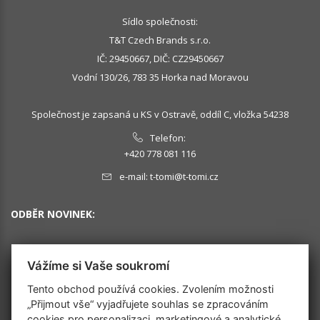
Sídlo společnosti:
T&T Czech Brands s.r.o.
IČ: 29450667, DIČ: CZ29450667
Vodní 130/26, 783 35 Horka nad Moravou
Společnost je zapsaná u KS v Ostravě, oddíl C, vložka 54238
Telefon:
+420 778 081 116
e-mail:
t-tomi@t-tomi.cz
ODBĚR NOVINEK:
Vážíme si Vaše soukromí
OK
Tento obchod používá cookies. Zvolením možnosti
„Přijmout vše“ vyjadřujete souhlas se zpracováním
cookies pro personalizaci, marketingové a analytické