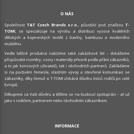
O NÁS
Společnost
T&T Czech Brands s.r.o.
, působící pod značkou
T-
TOMI
, se specializuje na výrobu a distribuci vysoce kvalitních
dětských a kojeneckých textilií z bavlny, bambusu a moderního
mušelínu.
Vedle běžné produkce nabízíme také zakázkové šití – dokážeme
přizpůsobit rozměry, vzory i materiály přesně podle přání zákazníků,
a to jak koncových uživatelů, tak i obchodních partnerů. Zakládáme
si na poctivém řemesle, vlastním vývoji a otevřené komunikaci se
zákazníky, díky čemuž si T-TOMI získává důvěru tisíců rodičů po celé
Evropě.
Děkujeme za Vaši důvěru a těšíme se na budoucí spolupráci – ať už
jako s rodičem, partnerem nebo obchodním zákazníkem.
INFORMACE