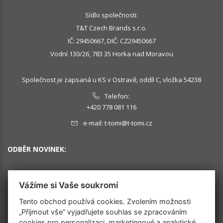
Sídlo společnosti:
T&T Czech Brands s.r.o.
IČ: 29450667, DIČ: CZ29450667
Vodní 130/26, 783 35 Horka nad Moravou
Společnost je zapsaná u KS v Ostravě, oddíl C, vložka 54238
Telefon:
+420 778 081 116
e-mail:
t-tomi@t-tomi.cz
ODBĚR NOVINEK:
Vážíme si Vaše soukromí
OK
Tento obchod používá cookies. Zvolením možnosti
„Přijmout vše“ vyjadřujete souhlas se zpracováním
cookies pro personalizaci, marketingové a analytické