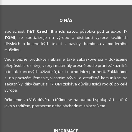
O NÁS
Společnost
T&T Czech Brands s.r.o.
, působící pod značkou
T-
TOMI
, se specializuje na výrobu a distribuci vysoce kvalitních
dětských a kojeneckých textilií z bavlny, bambusu a moderního
mušelínu.
Vedle běžné produkce nabízíme také zakázkové šití – dokážeme
přizpůsobit rozměry, vzory i materiály přesně podle přání zákazníků,
a to jak koncových uživatelů, tak i obchodních partnerů. Zakládáme
si na poctivém řemesle, vlastním vývoji a otevřené komunikaci se
zákazníky, díky čemuž si T-TOMI získává důvěru tisíců rodičů po celé
Evropě.
Děkujeme za Vaši důvěru a těšíme se na budoucí spolupráci – ať už
jako s rodičem, partnerem nebo obchodním zákazníkem.
INFORMACE