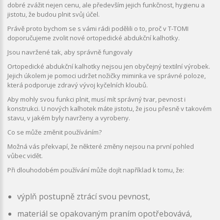
dobré zvážit nejen cenu, ale především jejich funkčnost, hygienu a
jistotu, že budou plnit svůj účel.
Právě proto bychom se s vámi rádi podělili o to, proč v T-TOMI
doporučujeme zvolit nové ortopedické abdukční kalhotky.
Jsou navržené tak, aby správně fungovaly
Ortopedické abdukční kalhotky nejsou jen obyčejný textilní výrobek.
Jejich úkolem je pomoci udržet nožičky miminka ve správné poloze,
která podporuje zdravý vývoj kyčelních kloubů.
Aby mohly svou funkci plnit, musí mít správný tvar, pevnost i
konstrukci. U nových kalhotek máte jistotu, že jsou přesně v takovém
stavu, v jakém byly navrženy a vyrobeny.
Co se může změnit používáním?
Možná vás překvapí, že některé změny nejsou na první pohled
vůbec vidět.
Při dlouhodobém používání může dojít například k tomu, že:
výplň postupně ztrácí svou pevnost,
materiál se opakovaným praním opotřebovává,