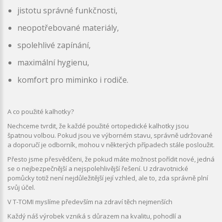
jistotu správné funkčnosti,
neopotřebované materiály,
spolehlivé zapínání,
maximální hygienu,
komfort pro miminko i rodiče.
A co použité kalhotky?
Nechceme tvrdit, že každé použité ortopedické kalhotky jsou
špatnou volbou. Pokud jsou ve výborném stavu, správně udržované
a doporučí je odborník, mohou v některých případech stále posloužit.
Přesto jsme přesvědčeni, že pokud máte možnost pořídit nové, jedná
se o nejbezpečnější a nejspolehlivější řešení. U zdravotnické
pomůcky totiž není nejdůležitější její vzhled, ale to, zda správně plní
svůj účel.
V T-TOMI myslíme především na zdraví těch nejmenších
Každý náš výrobek vzniká s důrazem na kvalitu, pohodlí a