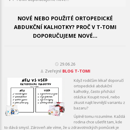
NOVÉ NEBO POUŽITÉ ORTOPEDICKÉ
ABDUKČNÍ KALHOTKY? PROČ V T-TOMI
DOPORUČUJEME NOVÉ…
29.06.26
Zveřejnil
BLOG T-TOMI
Když rodičům lékař doporučí
ortopedické abdukční
kalhotky, často přichází
otázka: Koupit nové, nebo
zkusit najít levnější variantu z
bazaru?
Úplně tomu rozumíme. Každá
rodina chce ušetřit tam, kde
to dává smysl. Zároveň ale víme, že u zdravotnických pomůcek je