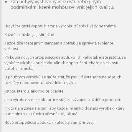
zda nebyly vystaveny vlhkosti nebo jiným
podmínkám, které mohou ovlivnit jejich kvalitu.
I když lze textil vyprat, historie výrobku zůstává vždy neznámá.
Každé miminko je jedinečné
Každé dítě roste jiným tempem a potřebuje správně zvolenou
velikost.
Při koupi nových ortopedických abdukčních kalhotek máte jistotu, že
vybíráte výrobek podle aktuálních doporučení lékaře a velikosti
vašeho miminka.
U použitých výrobků se může stát, že jsou již vytahané nebo jejich
rozměry neodpovídají původnímu stavu.
Jistota, kterou jako rodiče oceníte
Jako výrobce víme, kolik práce stojí za vývojem každého produktu.
Proto nám záleží na tom, aby každé miminko dostalo výrobek, který
bude plnit svou funkci přesně tak, jak má.
Nové ortopedické abdukční kalhotky vám přinášejí: