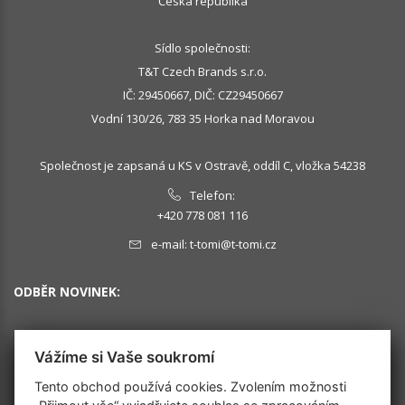
Česká republika
Sídlo společnosti:
T&T Czech Brands s.r.o.
IČ: 29450667, DIČ: CZ29450667
Vodní 130/26, 783 35 Horka nad Moravou
Společnost je zapsaná u KS v Ostravě, oddíl C, vložka 54238
Telefon:
+420 778 081 116
e-mail:
t-tomi@t-tomi.cz
ODBĚR NOVINEK:
Vážíme si Vaše soukromí
OK
Tento obchod používá cookies. Zvolením možnosti