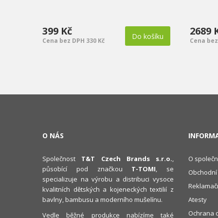
399 Kč
2689 
Do košíku
Cena bez DPH 330 Kč
Cena bez
O NÁS
INFORM
Společnost
T&T Czech Brands s.r.o.
,
O společn
působící pod značkou
T-TOMI
, se
Obchodní
specializuje na výrobu a distribuci vysoce
Reklamačn
kvalitních dětských a kojeneckých textilií z
bavlny, bambusu a moderního mušelínu.
Atesty
Ochrana o
Vedle běžné produkce nabízíme také