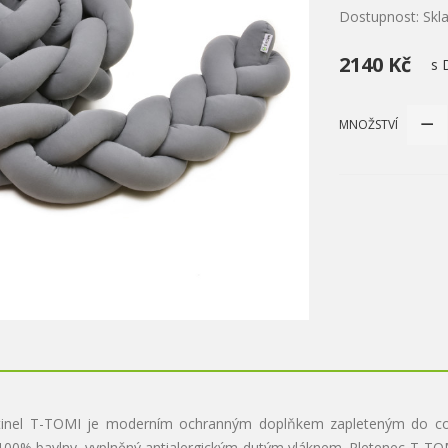
Dostupnost: Sk
2140 Kč
s 
MNOŽSTVÍ
tinel T-TOMI je moderním ochranným doplňkem zapleteným do co
00% bavlny, vyplněný antialergickým dutým vláknem. Pletenec T-TOMI 