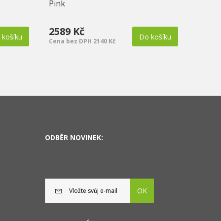
Pink
2589 Kč
189 
 košíku
Do košíku
Cena bez DPH 2140 Kč
Cena b
ODBĚR NOVINEK:
OK