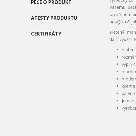
PÉČE O PRODUKT
Vašemu děťát
otevřeném pro
ATESTY PRODUKTU
postýlku či j
Pletený mant
CERTIFIKÁTY
další využit
materi
rozměr
výplň d
mnohos
modern
kvalitn
baleno
jemné p
vyrobe