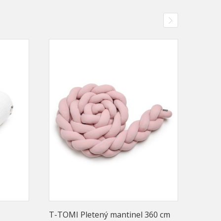
T-TOMI Pletený mantinel 360 cm
T-TOM