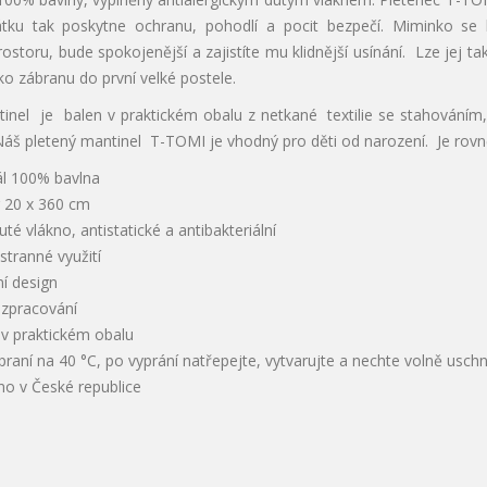
ku tak poskytne ochranu, pohodlí a pocit bezpečí. Miminko se b
storu, bude spokojenější a zajistíte mu klidnější usínání. Lze jej 
ako zábranu do první velké postele.
inel je balen v praktickém obalu z netkané textilie se stahováním,
í. Náš pletený mantinel T-TOMI je vhodný pro děti od narození. Je 
ál 100% bavlna
 20 x 360 cm
uté vlákno, antistatické a antibakteriální
tranné využití
í design
í zpracování
 v praktickém obalu
raní na 40 °C, po vyprání natřepejte, vytvarujte a nechte volně usch
no v České republice