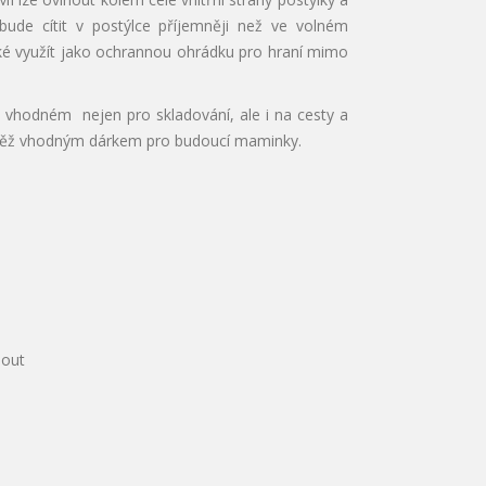
ude cítit v postýlce příjemněji než ve volném
také využít jako ochrannou ohrádku pro hraní mimo
 vhodném nejen pro skladování, ale i na cesty a
rovněž vhodným dárkem pro budoucí maminky.
nout