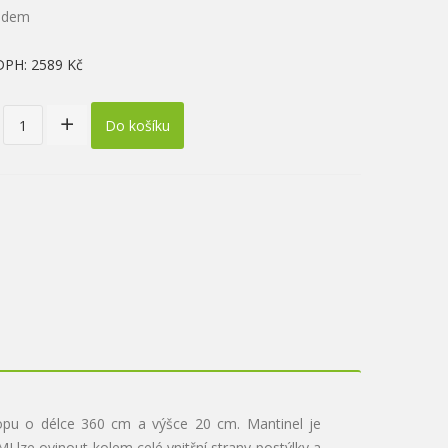
ladem
DPH:
2589 Kč
Do košíku
pu o délce 360 cm a výšce 20 cm. Mantinel je
lze ovinout kolem celé vnitřní strany postýlky a