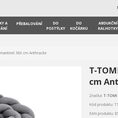
KY A
DO
DO
ABDUKČNÍ
PŘEBALOVÁNÍ
ÁNÍ
POSTÝLKY
KOČÁRKU
KALHOTKY
mantinel 360 cm Anthracite
T-TOMI
cm Ant
Značka:
T-TOMI
Kód produktu: T
EAN produktu: 