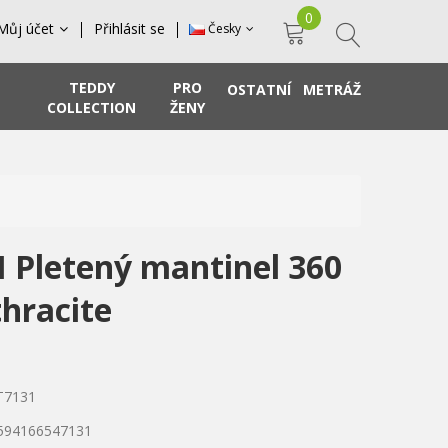
0
Můj účet
Přihlásit se
Česky
TEDDY
PRO
OSTATNÍ
METRÁŽ
COLLECTION
ŽENY
 Pletený mantinel 360
hracite
T7131
8594166547131