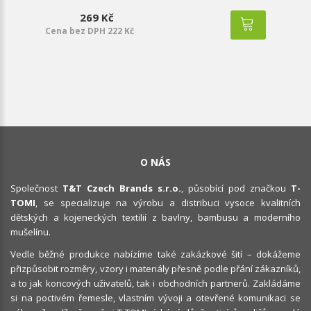
269 Kč
Cena bez DPH 222 Kč
O NÁS
Společnost
T&T Czech Brands s.r.o.
, působící pod značkou
T-
TOMI
, se specializuje na výrobu a distribuci vysoce kvalitních
dětských a kojeneckých textilií z bavlny, bambusu a moderního
mušelínu.
Vedle běžné produkce nabízíme také zakázkové šití – dokážeme
přizpůsobit rozměry, vzory i materiály přesně podle přání zákazníků,
a to jak koncových uživatelů, tak i obchodních partnerů. Zakládáme
si na poctivém řemesle, vlastním vývoji a otevřené komunikaci se