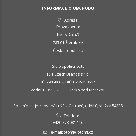
INFORMACE O OBCHODU
Adresa:
Provozovna:
Nádražní 49
785 01 Šternberk
Česká republika
Sídlo společnosti:
T&T Czech Brands s.r.o.
IČ: 29450667, DIČ: CZ29450667
Vodní 130/26, 783 35 Horka nad Moravou
Společnost je zapsaná u KS v Ostravě, oddíl C, vložka 54238
Telefon:
+420 778 081 116
e-mail:
t-tomi@t-tomi.cz