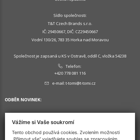
Sídlo společnosti:
T&T Czech Brands s.r.o.
IČ: 29450667, DIČ: CZ29450667
Vodní 130/26, 783 35 Horka nad Moravou
Společnost je zapsaná u KS v Ostravě, oddíl C, vložka 54238
Telefon:
+420 778 081 116
e-mail:
t-tomi@t-tomi.cz
ODBĚR NOVINEK:
Vážíme si Vaše soukromí
OK
Tento obchod používá cookies. Zvolením možnosti
„Přijmout vše“ vyjadřujete souhlas se zpracováním