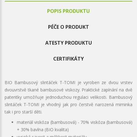
POPIS PRODUKTU
PÉČE O PRODUKT
ATESTY PRODUKTU
CERTIFIKÁTY
BIO Bambusový slintáček T-TOMI je vyroben ze dvou vrstev
dvouvrstvě tkané bambusové viskozy. Praktické zapínání na dvě
patentky umožňuje jednoduchou regulaci velikosti. Bambusový
slintáček T-TOMI je vhodný jak pro čerstvě narozená miminka
tak i pro starší děti.
materiál viskóza (bambusová) - 70% viskóza (bambusová)
+ 30% bavlna (BIO kvalita)
vysoká savost a měkkost materiálu