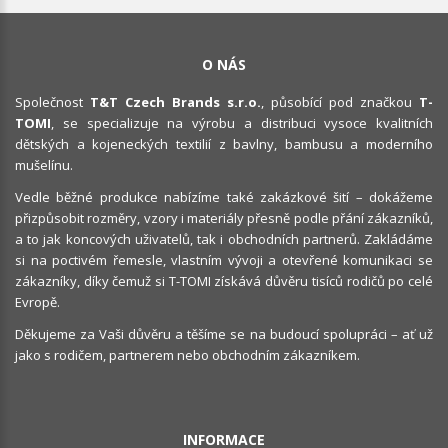
O NÁS
Společnost
T&T Czech Brands s.r.o.
, působící pod značkou
T-
TOMI
, se specializuje na výrobu a distribuci vysoce kvalitních
dětských a kojeneckých textilií z bavlny, bambusu a moderního
mušelínu.
Vedle běžné produkce nabízíme také zakázkové šití – dokážeme
přizpůsobit rozměry, vzory i materiály přesně podle přání zákazníků,
a to jak koncových uživatelů, tak i obchodních partnerů. Zakládáme
si na poctivém řemesle, vlastním vývoji a otevřené komunikaci se
zákazníky, díky čemuž si T-TOMI získává důvěru tisíců rodičů po celé
Evropě.
Děkujeme za Vaši důvěru a těšíme se na budoucí spolupráci – ať už
jako s rodičem, partnerem nebo obchodním zákazníkem.
INFORMACE