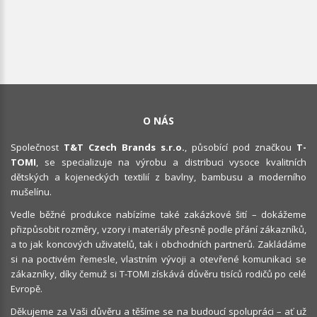
O NÁS
Společnost
T&T Czech Brands s.r.o.
, působící pod značkou
T-
TOMI
, se specializuje na výrobu a distribuci vysoce kvalitních
dětských a kojeneckých textilií z bavlny, bambusu a moderního
mušelínu.
Vedle běžné produkce nabízíme také zakázkové šití – dokážeme
přizpůsobit rozměry, vzory i materiály přesně podle přání zákazníků,
a to jak koncových uživatelů, tak i obchodních partnerů. Zakládáme
si na poctivém řemesle, vlastním vývoji a otevřené komunikaci se
zákazníky, díky čemuž si T-TOMI získává důvěru tisíců rodičů po celé
Evropě.
Děkujeme za Vaši důvěru a těšíme se na budoucí spolupráci – ať už