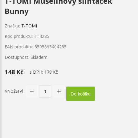
T-TOMI Mušelínový slintáček
Bunny
Značka:
T-TOMI
Kód produktu: TT4285
EAN produktu: 8595695404285
Dostupnost: Skladem
148 Kč
s DPH:
179 Kč
MNOŽSTVÍ
Do košíku