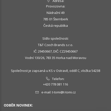
Adresa:
Provozovna:
Nádražní 49
785 01 Šternberk
Česká republika
Sídlo společnosti:
T&T Czech Brands s.r.o.
IČ: 29450667, DIČ: CZ29450667
Vodní 130/26, 783 35 Horka nad Moravou
Společnost je zapsaná u KS v Ostravě, oddíl C, vložka 54238
Telefon:
+420 778 081 116
e-mail:
t-tomi@t-tomi.cz
ODBĚR NOVINEK: