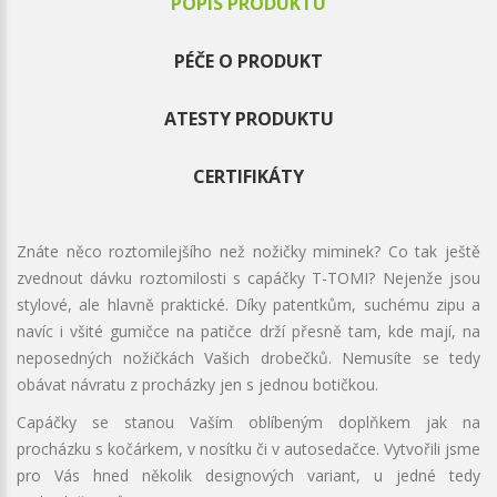
POPIS PRODUKTU
PÉČE O PRODUKT
ATESTY PRODUKTU
CERTIFIKÁTY
Znáte něco roztomilejšího než nožičky miminek? Co tak ještě
zvednout dávku roztomilosti s capáčky T-TOMI? Nejenže jsou
stylové, ale hlavně praktické. Díky patentkům, suchému zipu a
navíc i všité gumičce na patičce drží přesně tam, kde mají, na
neposedných nožičkách Vašich drobečků. Nemusíte se tedy
obávat návratu z procházky jen s jednou botičkou.
Capáčky se stanou Vaším oblíbeným doplňkem jak na
procházku s kočárkem, v nosítku či v autosedačce. Vytvořili jsme
pro Vás hned několik designových variant, u jedné tedy