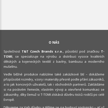
O NÁS
Společnost
T&T Czech Brands s.r.o.
, působící pod značkou
T-
TOMI
, se specializuje na výrobu a distribuci vysoce kvalitních
dětských a kojeneckých textilií z bavlny, bambusu a moderního
mušelínu.
Vedle běžné produkce nabízíme také zakázkové šití – dokážeme
přizpůsobit rozměry, vzory i materiály přesně podle přání zákazníků,
a to jak koncových uživatelů, tak i obchodních partnerů. Zakládáme
si na poctivém řemesle, vlastním vývoji a otevřené komunikaci se
zákazníky, díky čemuž si T-TOMI získává důvěru tisíců rodičů po celé
Evropě.
Děkujeme za Vaši důvěru a těšíme se na budoucí spolupráci – ať už