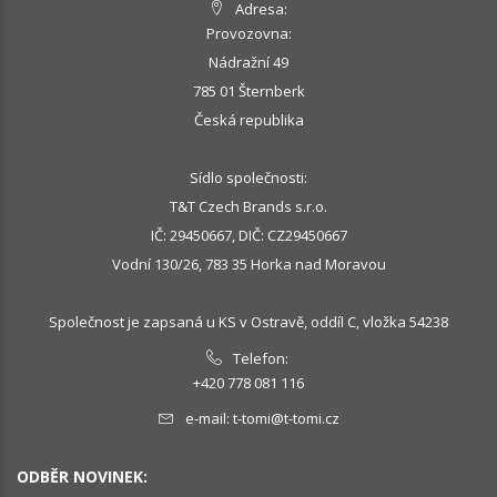
Adresa:
Provozovna:
Nádražní 49
785 01 Šternberk
Česká republika
Sídlo společnosti:
T&T Czech Brands s.r.o.
IČ: 29450667, DIČ: CZ29450667
Vodní 130/26, 783 35 Horka nad Moravou
Společnost je zapsaná u KS v Ostravě, oddíl C, vložka 54238
Telefon:
+420 778 081 116
e-mail:
t-tomi@t-tomi.cz
ODBĚR NOVINEK: