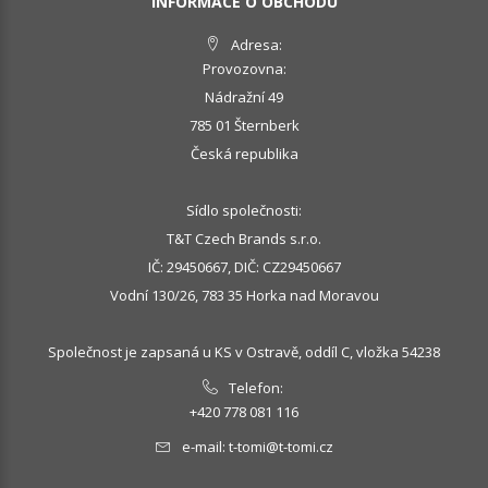
INFORMACE O OBCHODU
Adresa:
Provozovna:
Nádražní 49
785 01 Šternberk
Česká republika
Sídlo společnosti:
T&T Czech Brands s.r.o.
IČ: 29450667, DIČ: CZ29450667
Vodní 130/26, 783 35 Horka nad Moravou
Společnost je zapsaná u KS v Ostravě, oddíl C, vložka 54238
Telefon:
+420 778 081 116
e-mail:
t-tomi@t-tomi.cz