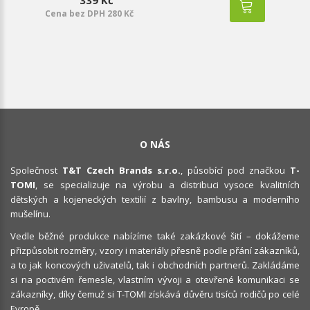
Cena bez DPH 280 Kč
O NÁS
Společnost
T&T Czech Brands s.r.o.
, působící pod značkou
T-
TOMI
, se specializuje na výrobu a distribuci vysoce kvalitních
dětských a kojeneckých textilií z bavlny, bambusu a moderního
mušelínu.
Vedle běžné produkce nabízíme také zakázkové šití – dokážeme
přizpůsobit rozměry, vzory i materiály přesně podle přání zákazníků,
a to jak koncových uživatelů, tak i obchodních partnerů. Zakládáme
si na poctivém řemesle, vlastním vývoji a otevřené komunikaci se
zákazníky, díky čemuž si T-TOMI získává důvěru tisíců rodičů po celé
Evropě.