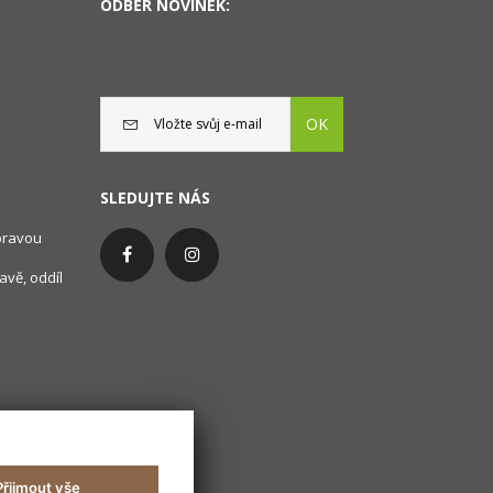
ODBĚR NOVINEK:
OK
SLEDUJTE NÁS
oravou
avě, oddíl
Přijmout vše