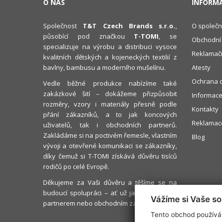
O NÁS
INFORM
Společnost
T&T Czech Brands s.r.o.
,
O společn
působící pod značkou
T-TOMI
, se
Obchodní
specializuje na výrobu a distribuci vysoce
Reklamačn
kvalitních dětských a kojeneckých textilií z
bavlny, bambusu a moderního mušelínu.
Atesty
Ochrana o
Vedle běžné produkce nabízíme také
zakázkové šití – dokážeme přizpůsobit
Informace
rozměry, vzory i materiály přesně podle
Kontakty
přání zákazníků, a to jak koncových
Reklamace
uživatelů, tak i obchodních partnerů.
Zakládáme si na poctivém řemesle, vlastním
Blog
vývoji a otevřené komunikaci se zákazníky,
díky čemuž si T-TOMI získává důvěru tisíců
rodičů po celé Evropě.
Děkujeme za Vaši důvěru a těšíme se na
budoucí spolupráci – ať už jako s rodičem,
Vážíme si Vaše s
partnerem nebo obchodním zákazníkem.
Tento obchod používá 