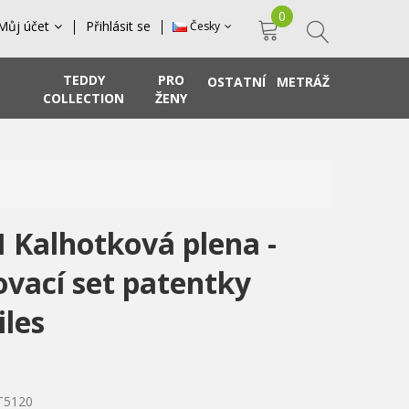
0
Můj účet
Přihlásit se
Česky
TEDDY
PRO
OSTATNÍ
METRÁŽ
COLLECTION
ŽENY
 Kalhotková plena -
ovací set patentky
iles
T5120