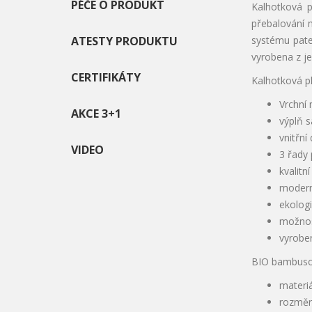
PÉČE O PRODUKT
Kalhotková p
přebalování 
ATESTY PRODUKTU
systému paten
vyrobena z j
CERTIFIKÁTY
Kalhotková p
Vrchní 
AKCE 3+1
výplň 
vnitřn
VIDEO
3 řady 
kvalitn
modern
ekolog
možnos
vyrobe
BIO bambusov
materi
rozměr