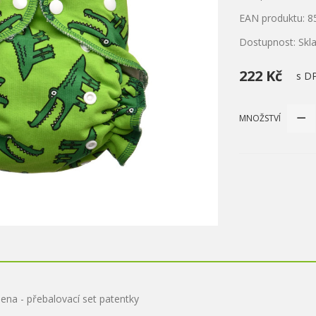
EAN produktu: 
Dostupnost: Sk
222 Kč
s D
MNOŽSTVÍ
ena - přebalovací set patentky