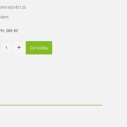
8594166545120
ladem
PH:
269 Kč
Do košíku