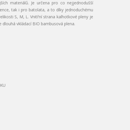
ích materiálů. Je určena pro co nejjednodušší
nce, tak i pro batolata, a to díky jednoduchému
kosti S, M, L. Vnitřní strana kalhotkové pleny je
e dlouhá vkládací BIO bambusová plena.
NKU