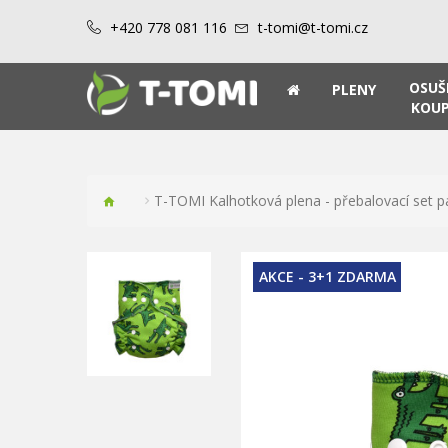
+420 778 081 116
t-tomi@t-tomi.cz
OSUŠ
PLENY
KOUP
T-TOMI Kalhotková plena - přebalovací set p
AKCE - 3+1 ZDARMA