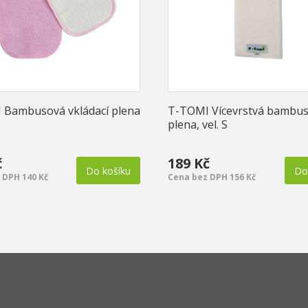
 Bambusová vkládací plena
T-TOMI Vícevrstvá bambu
plena, vel. S
č
189 Kč
Do košíku
Do
 DPH 140 Kč
Cena bez DPH 156 Kč