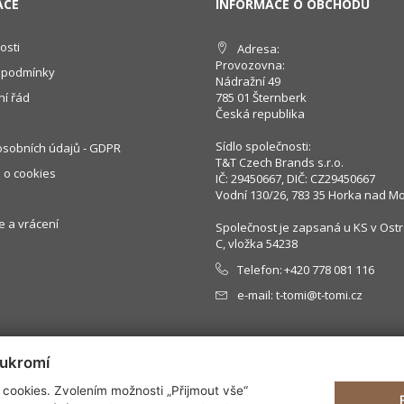
ACE
INFORMACE O OBCHODU
osti
Adresa:
Provozovna:
 podmínky
Nádražní 49
í řád
785 01 Šternberk
Česká republika
Sídlo společnosti:
sobních údajů - GDPR
T&T Czech Brands s.r.o.
 o cookies
IČ: 29450667, DIČ: CZ29450667
Vodní 130/26, 783 35 Horka nad M
 a vrácení
Společnost je zapsaná u KS v Ostr
C, vložka 54238
Telefon:
+420 778 081 116
e-mail:
t-tomi@t-tomi.cz
oukromí
cookies. Zvolením možnosti „Přijmout vše“