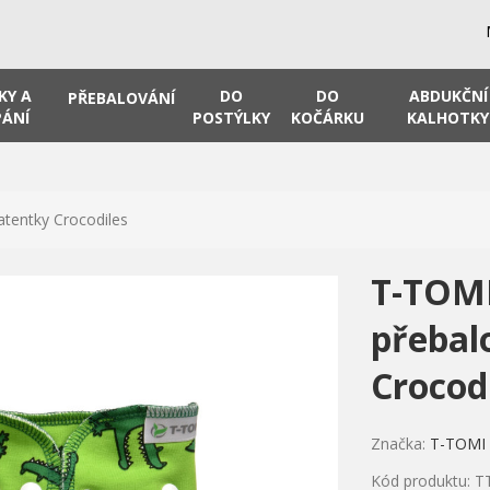
KY A
DO
DO
ABDUKČNÍ
PŘEBALOVÁNÍ
ÁNÍ
POSTÝLKY
KOČÁRKU
KALHOTKY
atentky Crocodiles
T-TOMI
přebal
Crocod
Značka:
T-TOMI
Kód produktu: T