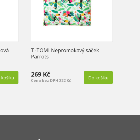
sová
T-TOMI Nepromokavý sáček
T-TOM
Parrots
gepar
269 Kč
369 
 košíku
Do košíku
Cena bez DPH 222 Kč
Cena b