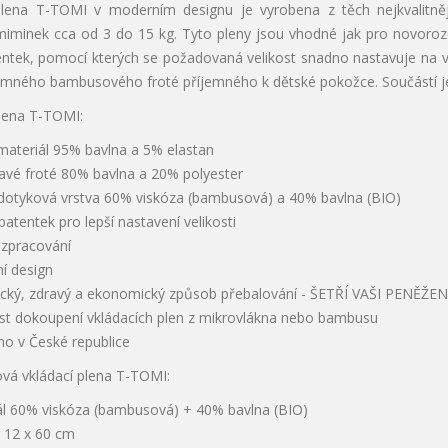
lena T-TOMI v moderním designu je vyrobena z těch nejkvalitnějš
miminek cca od 3 do 15 kg. Tyto pleny jsou vhodné jak pro novoroze
tek, pomocí kterých se požadovaná velikost snadno nastavuje na veli
emného bambusového froté příjemného k dětské pokožce. Součástí j
lena T-TOMI:
materiál 95% bavlna a 5% elastan
savé froté 80% bavlna a 20% polyester
í dotyková vrstva 60% viskóza (bambusová) a 40% bavlna (BIO)
patentek pro lepší nastavení velikosti
í zpracování
í design
ický, zdravý a ekonomický způsob přebalování - ŠETŘÍ VAŠI PENĚŽE
t dokoupení vkládacích plen z mikrovlákna nebo bambusu
no v České republice
á vkládací plena T-TOMI:
ál 60% viskóza (bambusová) + 40% bavlna (BIO)
 12 x 60 cm