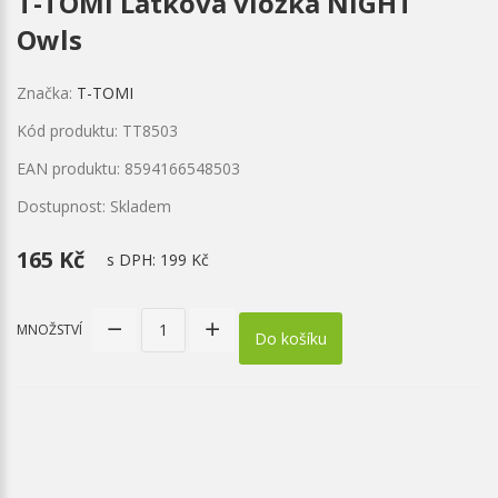
T-TOMI Látková vložka NIGHT
Owls
Značka:
T-TOMI
Kód produktu: TT8503
EAN produktu: 8594166548503
Dostupnost: Skladem
165 Kč
s DPH:
199 Kč
MNOŽSTVÍ
Do košíku