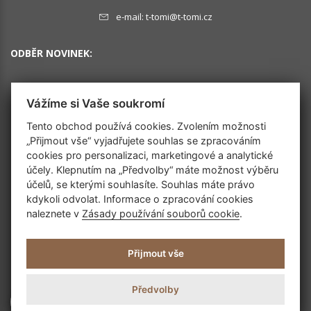
e-mail:
t-tomi@t-tomi.cz
ODBĚR NOVINEK:
Vážíme si Vaše soukromí
OK
Tento obchod používá cookies. Zvolením možnosti
„Přijmout vše“ vyjadřujete souhlas se zpracováním
cookies pro personalizaci, marketingové a analytické
SLEDUJTE NÁS
účely. Klepnutím na „Předvolby“ máte možnost výběru
účelů, se kterými souhlasíte. Souhlas máte právo
kdykoli odvolat. Informace o zpracování cookies
naleznete v
Zásady používání souborů cookie
.
Přijmout vše
Předvolby