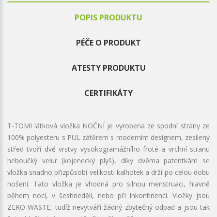
POPIS PRODUKTU
PÉČE O PRODUKT
ATESTY PRODUKTU
CERTIFIKÁTY
T-TOMI látková vložka NOČNÍ je vyrobena ze spodní strany ze
100% polyesteru s PUL zátěrem s moderním designem, zesílený
střed tvoří dvě vrstvy vysokogramážního froté a vrchní stranu
heboučký velur (kojenecký plyš), díky dvěma patentkám se
vložka snadno přizpůsobí velikosti kalhotek a drží po celou dobu
nošení. Tato vložka je vhodná pro silnou menstruaci, hlavně
během noci, v šestinedělí, nebo při inkontinenci. Vložky jsou
ZERO WASTE, tudíž nevytváří žádný zbytečný odpad a jsou tak