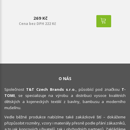
269 Kč
Cena bez DPH 222 Kč
O NÁS
Společnost
T&T Czech Brands s.r.o.
, působící pod značkou
T-
TOMI
, se specializuje na výrobu a distribuci vysoce kvalitních
dětských a kojeneckých textilií z bavlny, bambusu a moderního
mušelínu.
Vedle běžné produkce nabízíme také zakázkové šití – dokážeme
přizpůsobit rozměry, vzory i materiály přesně podle přání zákazníků,
a to jak koncových uživatelů, tak i obchodních partnerů. Zakládáme