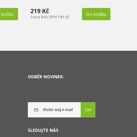
219 Kč
529 
 košíku
Do košíku
Cena bez DPH 181 Kč
Cena b
ODBĚR NOVINEK:
OK
SLEDUJTE NÁS