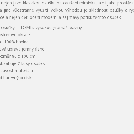
nejen jako klasickou osušku na osušení miminka, ale i jako prostěra
a jiné všestranné využití. Velkou výhodou je skladnost osušky a ryc
e a nejen děti ocení moderní a zajímavý potisk těchto osušek.
é osušky T-TOMI s vysokou gramáží bavlny
nylonové okraje
ál 100% bavlna
ová úprava jemný flanel
rozměr 80 x 100 cm
 obsahuje 2 kusy osušek
 savost materíálu
í barevný potisk