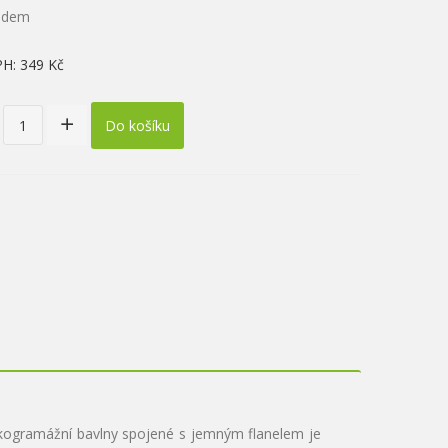
ladem
PH:
349 Kč
Do košíku
kogramážní bavlny spojené s jemným flanelem je