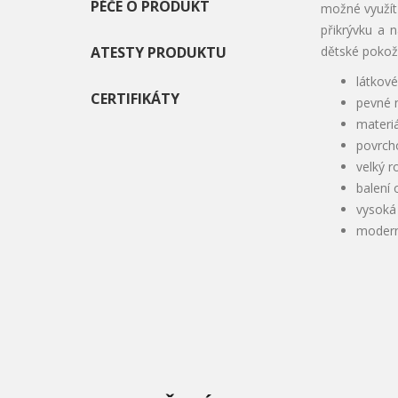
PÉČE O PRODUKT
možné využít 
přikrývku a n
ATESTY PRODUKTU
dětské pokožc
látkov
CERTIFIKÁTY
pevné 
materi
povrch
velký 
balení
vysoká
modern