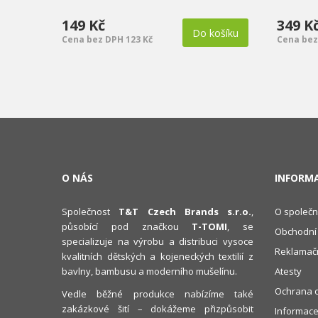
149 Kč
349 K
Do košíku
Cena bez DPH 123 Kč
Cena bez
O NÁS
INFORM
Společnost
T&T Czech Brands s.r.o.
,
O společn
působící pod značkou
T-TOMI
, se
Obchodní
specializuje na výrobu a distribuci vysoce
Reklamačn
kvalitních dětských a kojeneckých textilií z
bavlny, bambusu a moderního mušelínu.
Atesty
Ochrana o
Vedle běžné produkce nabízíme také
zakázkové šití – dokážeme přizpůsobit
Informace