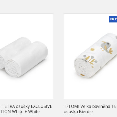
NO
 TETRA osušky EXCLUSIVE
T-TOMI Velká bavlněná T
TION White + White
osuška Bierdie