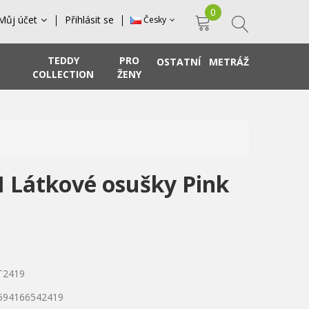
0
Můj účet
Přihlásit se
Česky
TEDDY
PRO
OSTATNÍ
METRÁŽ
COLLECTION
ŽENY
 Látkové osušky Pink
T2419
8594166542419