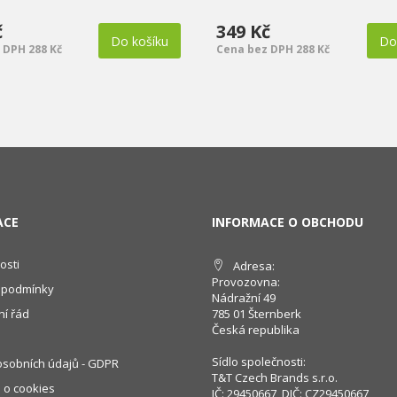
č
349 Kč
Do košíku
Do
 DPH 288 Kč
Cena bez DPH 288 Kč
ACE
INFORMACE O OBCHODU
osti
Adresa:
Provozovna:
 podmínky
Nádražní 49
í řád
785 01 Šternberk
Česká republika
Sídlo společnosti:
sobních údajů - GDPR
T&T Czech Brands s.r.o.
 o cookies
IČ: 29450667, DIČ: CZ29450667