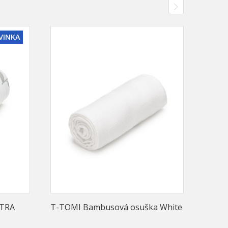
VINKA
ETRA
T-TOMI Bambusová osuška White
T-TOM
Lemo