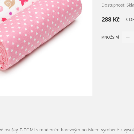
Dostupnost: Sk
288 Kč
s D
MNOŽSTVÍ
kové osušky T-TOMI s moderním barevným potiskem vyrobené z vyso