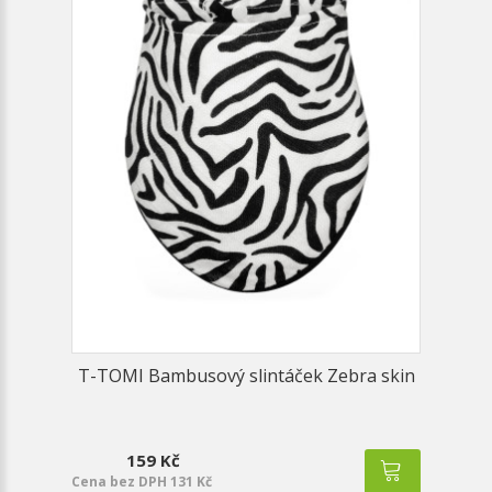
T-TOMI Bambusový slintáček Zebra skin
159 Kč
Cena bez DPH 131 Kč