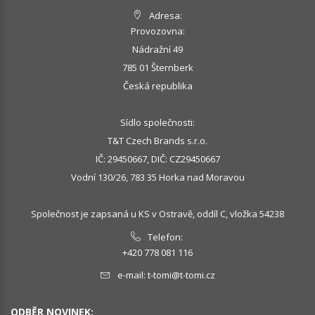
Adresa:
Provozovna:
Nádražní 49
785 01 Šternberk
Česká republika
Sídlo společnosti:
T&T Czech Brands s.r.o.
IČ: 29450667, DIČ: CZ29450667
Vodní 130/26, 783 35 Horka nad Moravou
Společnost je zapsaná u KS v Ostravě, oddíl C, vložka 54238
Telefon:
+420 778 081 116
e-mail:
t-tomi@t-tomi.cz
ODBĚR NOVINEK: