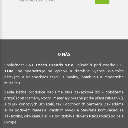
Cena bez DPH 567 Kč
O NÁS
Společnost
T&T Czech Brands s.r.o.
, působící pod značkou
T-
TOMI
, se specializuje na výrobu a distribuci vysoce kvalitních
dětských a kojeneckých textilií z bavlny, bambusu a moderního
mušelínu.
Vedle běžné produkce nabízíme také zakázkové šití – dokážeme
přizpůsobit rozměry, vzory i materiály přesně podle přání zákazníků,
a to jak koncových uživatelů, tak i obchodních partnerů. Zakládáme
si na poctivém řemesle, vlastním vývoji a otevřené komunikaci se
zákazníky, díky čemuž si T-TOMI získává důvěru tisíců rodičů po celé
Evropě.