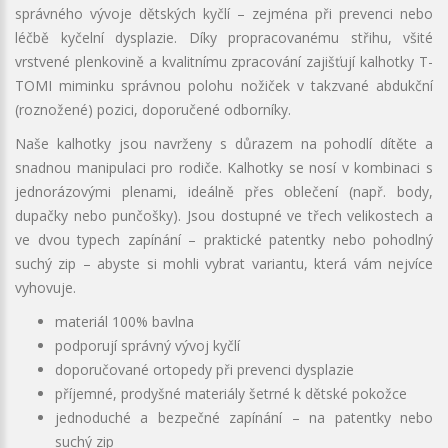
správného vývoje dětských kyčlí – zejména při prevenci nebo
léčbě kyčelní dysplazie. Díky propracovanému střihu, všité
vrstvené plenkovině a kvalitnímu zpracování zajišťují kalhotky T-
TOMI miminku správnou polohu nožiček v takzvané abdukční
(roznožené) pozici, doporučené odborníky.
Naše kalhotky jsou navrženy s důrazem na pohodlí dítěte a
snadnou manipulaci pro rodiče. Kalhotky se nosí v kombinaci s
jednorázovými plenami, ideálně přes oblečení (např. body,
dupačky nebo punčošky). Jsou dostupné ve třech velikostech a
ve dvou typech zapínání – praktické patentky nebo pohodlný
suchý zip – abyste si mohli vybrat variantu, která vám nejvíce
vyhovuje.
materiál 100% bavlna
podporují správný vývoj kyčlí
doporučované ortopedy při prevenci dysplazie
příjemné, prodyšné materiály šetrné k dětské pokožce
jednoduché a bezpečné zapínání – na patentky nebo
suchý zip