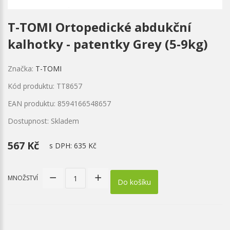
T-TOMI Ortopedické abdukční
kalhotky - patentky Grey (5-9kg)
Značka:
T-TOMI
Kód produktu: TT8657
EAN produktu: 8594166548657
Dostupnost: Skladem
567 Kč
s DPH:
635 Kč
MNOŽSTVÍ
Do košíku