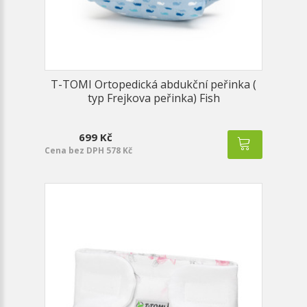
T-TOMI Ortopedická abdukční peřinka (
typ Frejkova peřinka) Fish
699 Kč
Cena bez DPH 578 Kč