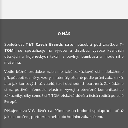
O NÁS
Společnost
T&T Czech Brands s.r.o.
, působící pod značkou
T-
TOMI
, se specializuje na výrobu a distribuci vysoce kvalitních
dětských a kojeneckých textilií z bavlny, bambusu a moderního
mušelínu.
Vedle běžné produkce nabízíme také zakázkové šití – dokážeme
přizpůsobit rozměry, vzory i materiály přesně podle přání zákazníků,
a to jak koncových uživatelů, tak i obchodních partnerů. Zakládáme
si na poctivém řemesle, vlastním vývoji a otevřené komunikaci se
zákazníky, díky čemuž si T-TOMI získává důvěru tisíců rodičů po celé
Evropě.
Děkujeme za Vaši důvěru a těšíme se na budoucí spolupráci – ať už
jako s rodičem, partnerem nebo obchodním zákazníkem.