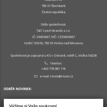
785 01 Šternberk
Česká republika
Sídlo společnosti:
T&T Czech Brands s.r.o.
IČ: 29450667, DIČ: CZ29450667
Vodní 130/26, 783 35 Horka nad Moravou
Společnost je zapsaná u KS v Ostravě, oddíl C, vložka 54238
Telefon:
+420 778 081 116
e-mail:
t-tomi@t-tomi.cz
ODBĚR NOVINEK:
Vážíme si Vaše soukromí