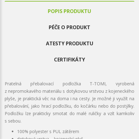
POPIS PRODUKTU
PÉČE O PRODUKT
ATESTY PRODUKTU
CERTIFIKÁTY
Pratelná přebalovací podložka T-TOMI, vyrobená
z nepromokavého materiálu s dotykovou vrstvou z kojeneckého
plyše, je praktická věc na doma i na cesty. Je možné ji využít na
přebalování, jako hrací podložku, do kočárku nebo do postýlky.
Podložku lze prakticky smotat do malé ruličky a vzít kamkoliv
s sebou.
100% polyester s PUL zátěrem
dotyková vrstva – kojenecký plyš