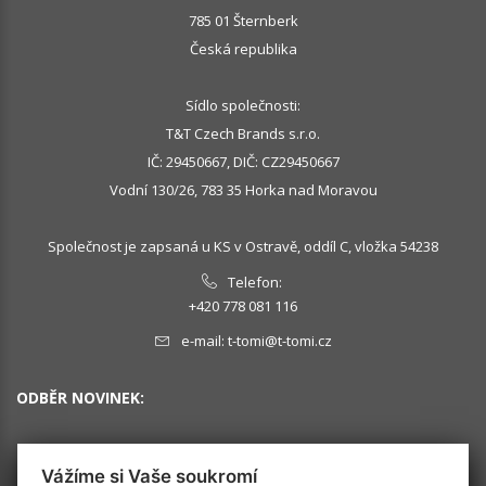
785 01 Šternberk
Česká republika
Sídlo společnosti:
T&T Czech Brands s.r.o.
IČ: 29450667, DIČ: CZ29450667
Vodní 130/26, 783 35 Horka nad Moravou
Společnost je zapsaná u KS v Ostravě, oddíl C, vložka 54238
Telefon:
+420 778 081 116
e-mail:
t-tomi@t-tomi.cz
ODBĚR NOVINEK:
Vážíme si Vaše soukromí