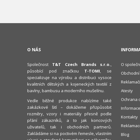
O NÁS
INFORM
Společnost
T&T Czech Brands s.r.o.
,
O společn
působící pod značkou
T-TOMI
, se
Obchodní
specializuje na výrobu a distribuci vysoce
Reklamačn
kvalitních dětských a kojeneckých textilií z
bavlny, bambusu a moderního mušelínu.
Atesty
Ochrana o
Vedle běžné produkce nabízíme také
zakázkové šití – dokážeme přizpůsobit
Informace
rozměry, vzory i materiály přesně podle
Kontakty
přání zákazníků, a to jak koncových
Reklamace
uživatelů, tak i obchodních partnerů.
Zakládáme si na poctivém řemesle, vlastním
Blog
vývoji a otevřené komunikaci se zákazníky,