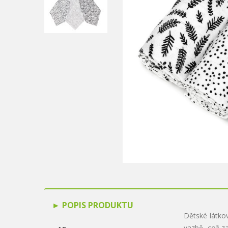
POPIS PRODUKTU
Dětské látko
vazbě, což za