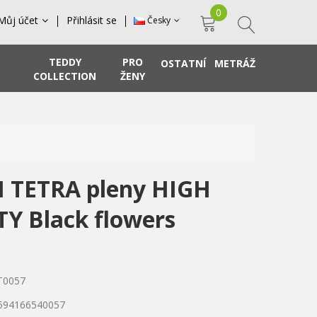
0
Můj účet
Přihlásit se
Česky
TEDDY
PRO
OSTATNÍ
METRÁŽ
COLLECTION
ŽENY
 TETRA pleny HIGH
Y Black flowers
T0057
8594166540057