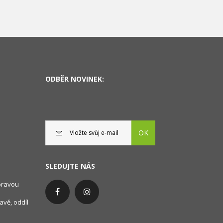
ODBĚR NOVINEK:
OK
SLEDUJTE NÁS
oravou
avě, oddíl