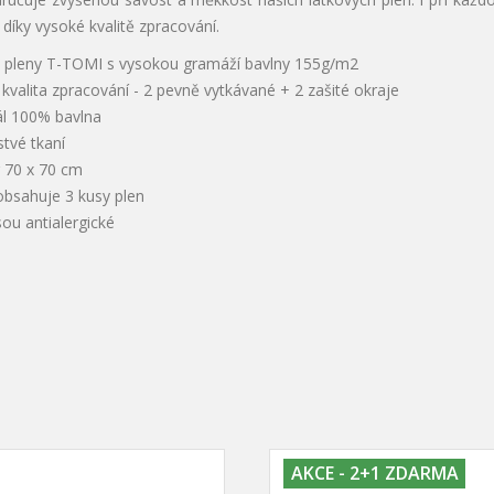
o díky vysoké kvalitě zpracování.
é pleny T-TOMI s vysokou gramáží bavlny 155g/m2
kvalita zpracování - 2 pevně vytkávané + 2 zašité okraje
ál 100% bavlna
tvé tkaní
 70 x 70 cm
obsahuje 3 kusy plen
sou antialergické
AKCE - 2+1 ZDARMA