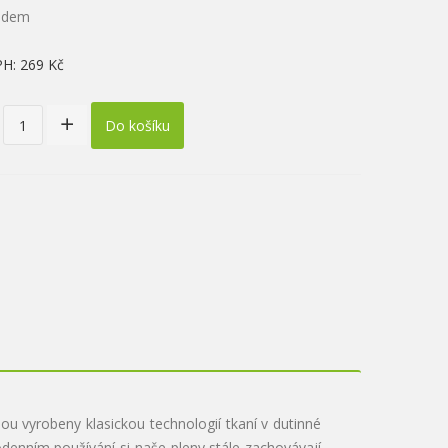
ladem
PH:
269 Kč
Do košíku
u vyrobeny klasickou technologií tkaní v dutinné
denním používání si naše pleny stále zachovávají