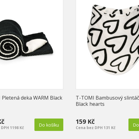
 Pletená deka WARM Black
T-TOMI Bambusový slintá
Black hearts
Kč
159 Kč
Do košíku
Do
 DPH 1198 Kč
Cena bez DPH 131 Kč