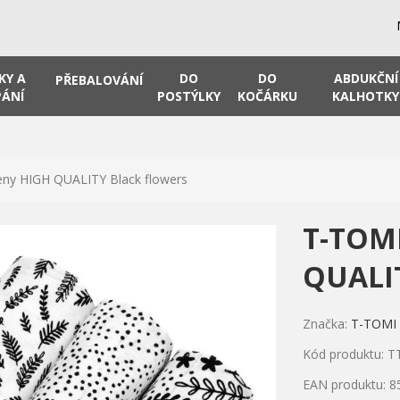
KY A
DO
DO
ABDUKČNÍ
PŘEBALOVÁNÍ
ÁNÍ
POSTÝLKY
KOČÁRKU
KALHOTKY
ny HIGH QUALITY Black flowers
T-TOMI
QUALIT
Značka:
T-TOMI
Kód produktu: T
EAN produktu: 