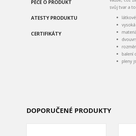
PÉČE O PRODUKT
svůj tvar a t
ATESTY PRODUKTU
látkov
vysoká 
materi
CERTIFIKÁTY
dvouvrs
rozměr
balení 
pleny j
DOPORUČENÉ PRODUKTY