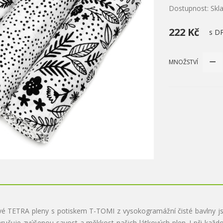
Dostupnost: Sk
222 Kč
s D
MNOŽSTVÍ
vé TETRA pleny s potiskem T-TOMI z vysokogramážní čisté bavlny jso
ručuje zvýšenou savost a měkkost našich látkových plen. I při každo