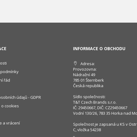
ACE
INFORMACE O OBCHODU
osti
Adresa:
Provozovna:
 podmínky
Nádražní 49
í řád
785 01 Šternberk
Česká republika
Sídlo společnosti:
sobních údajů - GDPR
T&T Czech Brands s.r.o.
 o cookies
IČ: 29450667, DIČ: CZ29450667
Vodní 130/26, 783 35 Horka nad M
 a vrácení
Společnost je zapsaná u KS v Ostr
C, vložka 54238