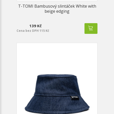
T-TOMI Bambusový slintáček White with
beige edging
139 Kč
Cena bez DPH 115 Kč