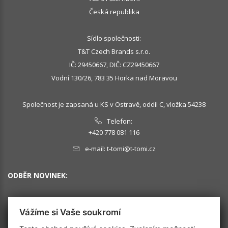
Česká republika
Sídlo společnosti:
T&T Czech Brands s.r.o.
IČ: 29450667, DIČ: CZ29450667
Vodní 130/26, 783 35 Horka nad Moravou
Společnost je zapsaná u KS v Ostravě, oddíl C, vložka 54238
Telefon:
+420 778 081 116
e-mail:
t-tomi@t-tomi.cz
ODBĚR NOVINEK:
Vážíme si Vaše soukromí
OK