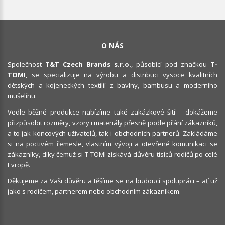
O NÁS
Společnost
T&T Czech Brands s.r.o.
, působící pod značkou
T-
TOMI
, se specializuje na výrobu a distribuci vysoce kvalitních
dětských a kojeneckých textilií z bavlny, bambusu a moderního
mušelínu.
Vedle běžné produkce nabízíme také zakázkové šití – dokážeme
přizpůsobit rozměry, vzory i materiály přesně podle přání zákazníků,
a to jak koncových uživatelů, tak i obchodních partnerů. Zakládáme
si na poctivém řemesle, vlastním vývoji a otevřené komunikaci se
zákazníky, díky čemuž si T-TOMI získává důvěru tisíců rodičů po celé
Evropě.
Děkujeme za Vaši důvěru a těšíme se na budoucí spolupráci – ať už
jako s rodičem, partnerem nebo obchodním zákazníkem.