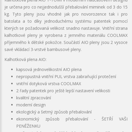
je určena pro co nejjednodušší přebalování miminek od 3 do 15
kg. Tyto pleny jsou vhodné jak pro novorozence tak i pro
batolata a to díky jednoduchému systému patentek pomocí
kterých se požadovaná velikost snadno nastavuje. Vnitřní strana
kalhotkové pleny je vyrobena z jemného materiálu COOLMAX
příjemného k dětské pokožce. Součástí AIO pleny jsou 2 vysoce
savé vkládací 3-vrstvé bambusové pleny.
Kalhotková plena AIO:
kapsová jednovelikostní AIO plena
nepropustná vnitřní PUL vrstva zabraňující protečení
vnitřní dotyková vrstva COOLMAX
2 řady patentek pro ještě lepší nastavení velikosti
kvalitní zpracování
moderní design
ekologický a šetrný způsob přebalování
ekonomický způsob přebalování - ŠETŘÍ VAŠI
PENĚŽENKU