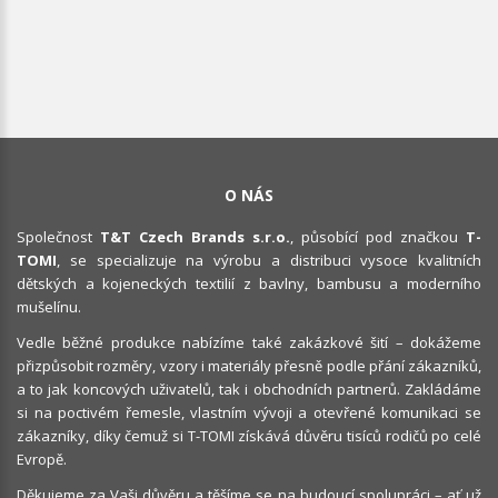
O NÁS
Společnost
T&T Czech Brands s.r.o.
, působící pod značkou
T-
TOMI
, se specializuje na výrobu a distribuci vysoce kvalitních
dětských a kojeneckých textilií z bavlny, bambusu a moderního
mušelínu.
Vedle běžné produkce nabízíme také zakázkové šití – dokážeme
přizpůsobit rozměry, vzory i materiály přesně podle přání zákazníků,
a to jak koncových uživatelů, tak i obchodních partnerů. Zakládáme
si na poctivém řemesle, vlastním vývoji a otevřené komunikaci se
zákazníky, díky čemuž si T-TOMI získává důvěru tisíců rodičů po celé
Evropě.
Děkujeme za Vaši důvěru a těšíme se na budoucí spolupráci – ať už