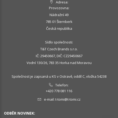
Adresa:
Provozovna:
Nádražní 49
785 01 Šternberk
Česká republika
Sídlo společnosti:
T&T Czech Brands s.r.o.
IČ: 29450667, DIČ: CZ29450667
Vodní 130/26, 783 35 Horka nad Moravou
Společnost je zapsaná u KS v Ostravě, oddíl C, vložka 54238
Telefon:
+420 778 081 116
e-mail:
t-tomi@t-tomi.cz
ODBĚR NOVINEK: