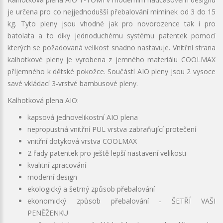
je určena pro co nejjednodušší přebalování miminek od 3 do 15
kg. Tyto pleny jsou vhodné jak pro novorozence tak i pro
batolata a to díky jednoduchému systému patentek pomocí
kterých se požadovaná velikost snadno nastavuje. Vnitřní strana
kalhotkové pleny je vyrobena z jemného materiálu COOLMAX
příjemného k dětské pokožce. Součástí AIO pleny jsou 2 vysoce
savé vkládací 3-vrstvé bambusové pleny.
Kalhotková plena AIO:
kapsová jednovelikostní AIO plena
nepropustná vnitřní PUL vrstva zabraňující protečení
vnitřní dotyková vrstva COOLMAX
2 řady patentek pro ještě lepší nastavení velikosti
kvalitní zpracování
moderní design
ekologický a šetrný způsob přebalování
ekonomický způsob přebalování - ŠETŘÍ VAŠI
PENĚŽENKU