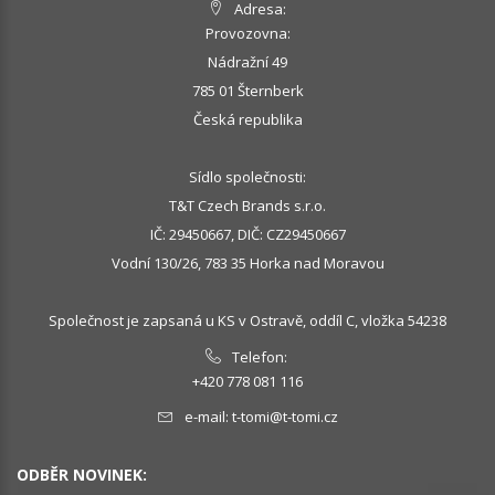
Adresa:
Provozovna:
Nádražní 49
785 01 Šternberk
Česká republika
Sídlo společnosti:
T&T Czech Brands s.r.o.
IČ: 29450667, DIČ: CZ29450667
Vodní 130/26, 783 35 Horka nad Moravou
Společnost je zapsaná u KS v Ostravě, oddíl C, vložka 54238
Telefon:
+420 778 081 116
e-mail:
t-tomi@t-tomi.cz
ODBĚR NOVINEK: