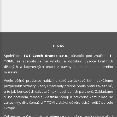
O NÁS
Společnost
T&T Czech Brands s.r.o.
, působící pod značkou
T-
TOMI
, se specializuje na výrobu a distribuci vysoce kvalitních
dětských a kojeneckých textilií z bavlny, bambusu a moderního
mušelínu.
Vedle běžné produkce nabízíme také zakázkové šití – dokážeme
přizpůsobit rozměry, vzory i materiály přesně podle přání zákazníků,
a to jak koncových uživatelů, tak i obchodních partnerů. Zakládáme
si na poctivém řemesle, vlastním vývoji a otevřené komunikaci se
zákazníky, díky čemuž si T-TOMI získává důvěru tisíců rodičů po celé
Evropě.
Děkujeme za Vaši důvěru a těšíme se na budoucí spolupráci – ať už