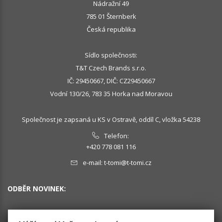
Nádražní 49
785 01 Šternberk
Česká republika
Sídlo společnosti:
T&T Czech Brands s.r.o.
IČ: 29450667, DIČ: CZ29450667
Vodní 130/26, 783 35 Horka nad Moravou
Společnost je zapsaná u KS v Ostravě, oddíl C, vložka 54238
Telefon:
+420 778 081 116
e-mail:
t-tomi@t-tomi.cz
ODBĚR NOVINEK: