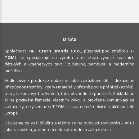
O NÁS
Společnost
T&T Czech Brands s.r.o.
, působící pod značkou
T-
TOMI
, se specializuje na výrobu a distribuci vysoce kvalitních
dětských a kojeneckých textilií z bavlny, bambusu a moderního
mušelínu.
Vedle běžné produkce nabízíme také zakázkové šití – dokážeme
přizpůsobit rozměry, vzory i materiály přesně podle přání zákazníků,
a to jak koncových uživatelů, tak i obchodních partnerů. Zakládáme
si na poctivém řemesle, vlastním vývoji a otevřené komunikaci se
zákazníky, díky čemuž si T-TOMI získává důvěru tisíců rodičů po celé
Evropě.
Děkujeme za Vaši důvěru a těšíme se na budoucí spolupráci – ať už
jako s rodičem, partnerem nebo obchodním zákazníkem.