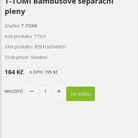
T-TOMI Bambusové separační
pleny
Značka:
T-TOMI
Kód produktu: TT651
EAN produktu: 8594166540651
Dostupnost: Skladem
164 Kč
s DPH:
199 Kč
MNOŽSTVÍ
Do košíku